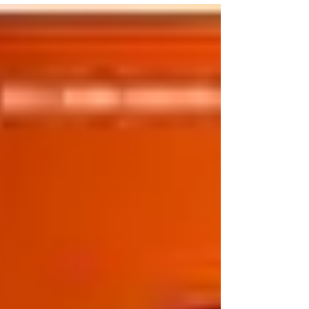
grand danseur Jorge Donn, est décédé. Naît
alors en lui l’envie de se mettre à la danse. Il
va alors rencontrer Anna, qui va lui enseigner
la danse et lui apporter un tout autre regard
sur la vie… Et, le spectacle “Dans l’ombre de
Jorge Donn”, ça donne quoi ? Le gros point
fort de ce spectacle, c’est le m