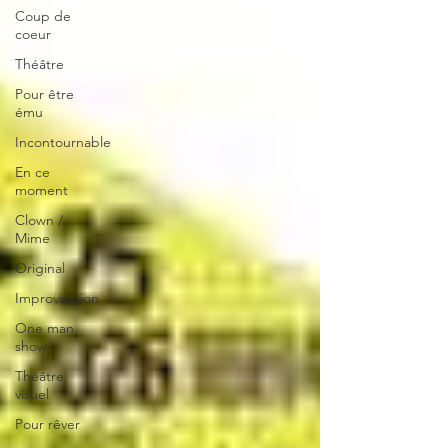
Coup de
coeur
Théâtre
Pour être
ému
Incontournable
En ce
moment
Clown /
Mime
Original
Improvisation
One man
show
Théâtre
visuel
Pour rêver