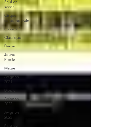
Seul en
scène
Cirque
contemporain
Immersif
Classique
Danse
Jeune
Public
Magie
Avignon
2021
Biopic
Avignon
2022
Avignon
2023
Rentrée