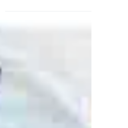
L’adaptation du roman de Mathieu Palain
dans une ambiance electro-graphique.
Pourquoi pas ! Le pitch du spectacle ? Cette
histoire, c’est celle de Toumany Coulibaly, un
coureur presque olympique qui enchaîne les
records et rêve de représenter la France aux
Jeux Olympiques. Mais voilà, la nuit,
Toumany braque des pharmacies et pille des
magasins. Pourquoi ce garçon sabote-t-il ses
rêves ? C’est la question qui fascine un
journaliste, qui va se lier d’amitié avec
Toumany et es