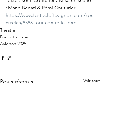
Texte : Rémi Couturier / Mise en scène 
: Marie Benati & Rémi Couturier
https://www.festivaloffavignon.com/spe
ctacles/8388-tout-contre-la-terre
Théâtre
Pour être ému
Avignon 2025
Voir tout
Posts récents