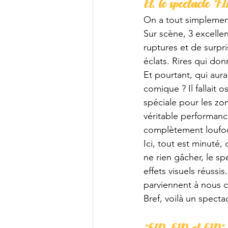
Et, le spectacle “F
On a tout simplement
Sur scène, 3 excelle
ruptures et de surpr
éclats. Rires qui do
Et pourtant, qui aura
comique ? Il fallait 
spéciale pour les zombi
véritable performan
complètement loufoq
Ici, tout est minuté
ne rien gâcher, le s
effets visuels réuss
parviennent à nous cu
Bref, voilà un spect