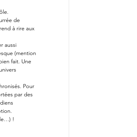
ôle.
urrée de 
end à rire aux 
r aussi 
rlesque (mention 
bien fait. Une 
nivers 
hronisés. Pour 
ortées par des 
édiens 
otion.
de…) ! 