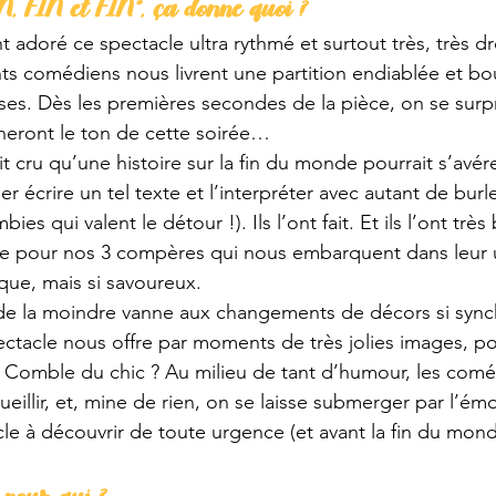
IN, FIN et FIN”, ça donne quoi ?
 adoré ce spectacle ultra rythmé et surtout très, très dr
nts comédiens nous livrent une partition endiablée et bo
ises. Dès les premières secondes de la pièce, on se surpr
nneront le ton de cette soirée… 
it cru qu’une histoire sur la fin du monde pourrait s’avére
oser écrire un tel texte et l’interpréter avec autant de bu
es qui valent le détour !). Ils l’ont fait. Et ils l’ont très 
ce pour nos 3 compères qui nous embarquent dans leur u
ue, mais si savoureux.
, de la moindre vanne aux changements de décors si sync
pectacle nous offre par moments de très jolies images, p
is. Comble du chic ? Au milieu de tant d’humour, les com
eillir, et, mine de rien, on se laisse submerger par l’ém
acle à découvrir de toute urgence (et avant la fin du mon