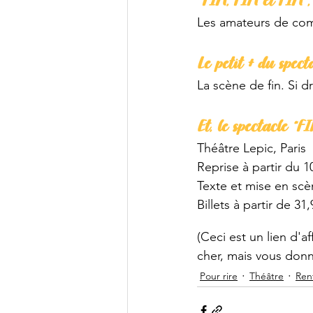
“FIN, FIN et FIN”,
Les amateurs de comé
Le petit + du spect
La scène de fin. Si dr
Et, le spectacle “F
Théâtre Lepic, Paris
Reprise à partir du 
Texte et mise en scè
Billets à partir de 31
(Ceci est un lien d'af
cher, mais vous donn
Pour rire
Théâtre
Ren