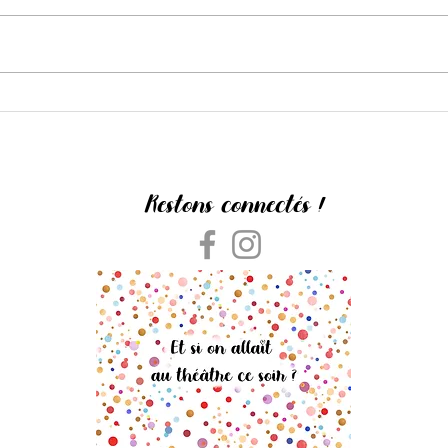
The Barnard Loop
L'Amou
Restons connectés !