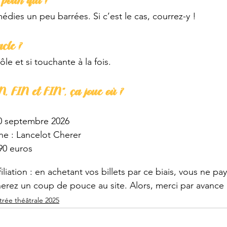
 pour qui ?
dies un peu barrées. Si c’est le cas, courrez-y ! 
acle ?
ôle et si touchante à la fois.
IN, FIN et FIN”, ça joue où ?
10 septembre 2026
ne : Lancelot Cherer
,90 euros
filiation : en achetant vos billets par ce biais, vous ne pa
erez un coup de pouce au site. Alors, merci par avance !
trée théâtrale 2025