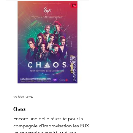
musiciens, 5 comédiens / chanteurs et
un dessinateur nous proposent de
composer en direct des numéros
pluridisciplinaires, en fonction des
propositions du public. Le tout dans
une ambiance pailletée. A
29 févr. 2024
Chaos
Encore une belle réussite pour la
compagnie d’improvisation les EUX :
un spectacle survolté et d’une