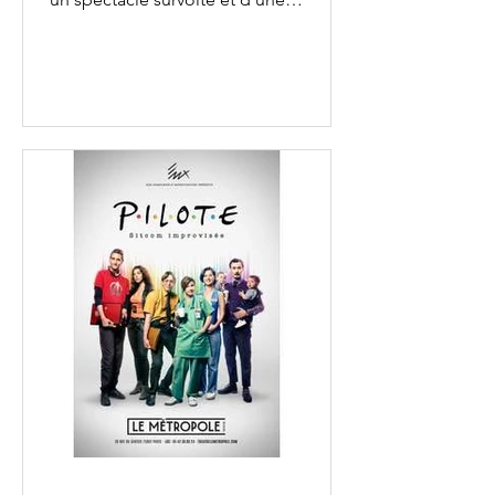
efficacité redoutable. Le pitch du
spectacle ? Chaos, c’est le nouveau
spectacle de la compagnie
d’improvisation les EUX. Maîtres dans
l'art d'improviser, ils nous offrent cette
fois-ci un spectacle autour de la notion
de chaos : un bordel organisé où tout
finit par prendre son sens, malgré les
apparences ! Le tout 100% improvisé,
évidemment… Et, le spectacle
“Chaos”, ça donn