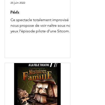
25 juin 2022
Pilote
Ce spectacle totalement improvisé
nous propose de voir naître sous nos
yeux l’épisode pilote d’une Sitcom.
Carrément sympa ! Le pitch du
spectacle ? Si vous ne connaissez pas
encore la compagnie d’improvisation
les Eux, sachez qu’ils excellent en la
matière. Avec leur tout nouveau
spectacle (toujours entièrement
improvisé, on vous rassure !), ils nous
embarquent dans l’univers des Sitcom.
Et plus particulièrement celui d’un
épisode pilote, totalement créé sous
nos yeux, grâce