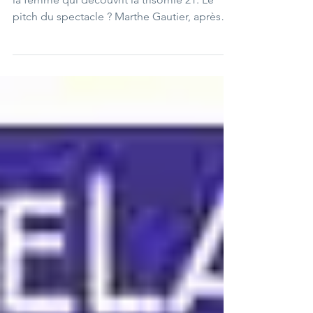
Un spectacle très réussi sur Marthe Gautier,
la femme qui découvrit la trisomie 21. Le
pitch du spectacle ? Marthe Gautier, après
des années de recherche, découvre l’origine
chromosomique de la trisomie 21. Pourtant,
cette découverte a longtemps été attribuée
à Jérôme Lejeune, son collègue. Ce n’est
que 50 ans après que Marthe dira la vérité sur
son histoire. Et c’est cette vérité qui nous est
racontée dans ce spectacle. Et, le spectacle
“La découvreuse oubliée”, ça donne qu