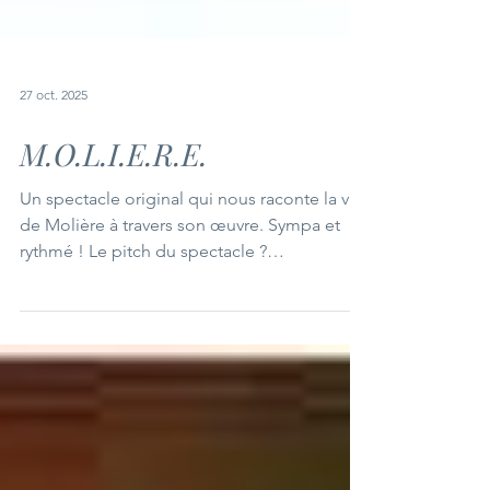
27 oct. 2025
M.O.L.I.E.R.E.
Un spectacle original qui nous raconte la vie
de Molière à travers son œuvre. Sympa et
rythmé ! Le pitch du spectacle ?
M.O.L.I.E.R.E., c’est l’acronyme de "Méli-
Mélo Oratoire Librement Inspiré d’Errances
dans le Répertoire de l'Éponyme".
Autrement dit, ce spectacle nous propose