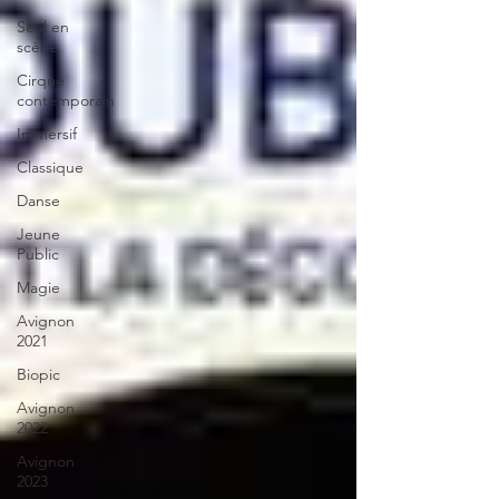
Seul en
scène
Cirque
contemporain
Immersif
Classique
Danse
Jeune
Public
Magie
Avignon
2021
Biopic
Avignon
2022
Avignon
2023