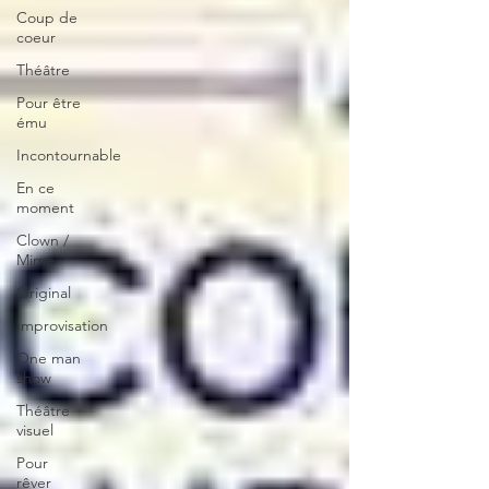
Coup de
coeur
Théâtre
Pour être
ému
Incontournable
En ce
moment
Clown /
Mime
Original
Improvisation
One man
show
Théâtre
visuel
Pour
rêver