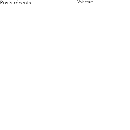
Voir tout
Posts récents
JE SUIS
Commentaires
Ne t'arrête pas de courir