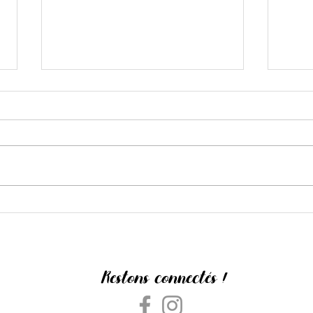
The Barnard Loop
L'Amou
Restons connectés !