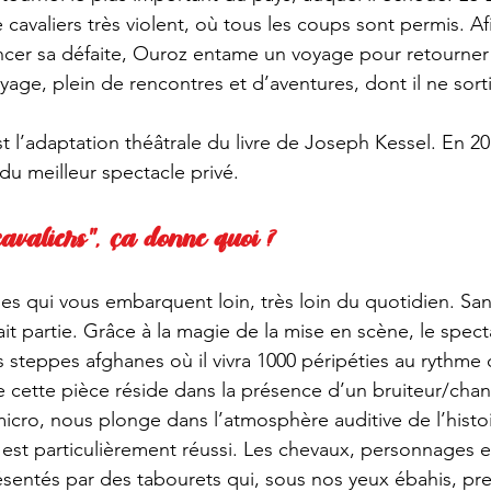
cavaliers très violent, où tous les coups sont permis. Afi
ncer sa défaite, Ouroz entame un voyage pour retourner
age, plein de rencontres et d’aventures, dont il ne sorti
est l’adaptation théâtrale du livre de Joseph Kessel. En 20
du meilleur spectacle privé.
cavaliers", ça donne quoi ?
cles qui vous embarquent loin, très loin du quotidien. Sa
fait partie. Grâce à la magie de la mise en scène, le spect
s steppes afghanes où il vivra 1000 péripéties au rythme 
de cette pièce réside dans la présence d’un bruiteur/chan
 micro, nous plonge dans l’atmosphère auditive de l’histo
e est particulièrement réussi. Les chevaux, personnages e
ésentés par des tabourets qui, sous nos yeux ébahis, pr