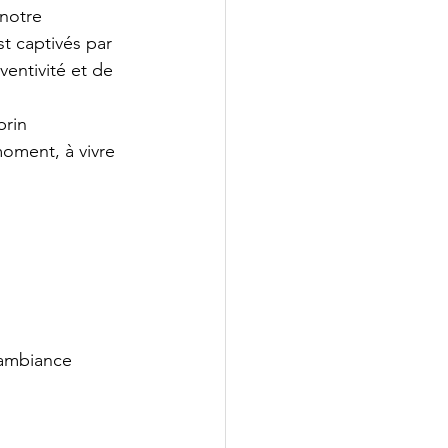
 notre 
t captivés par 
ventivité et de 
brin 
moment, à vivre 
’ambiance 