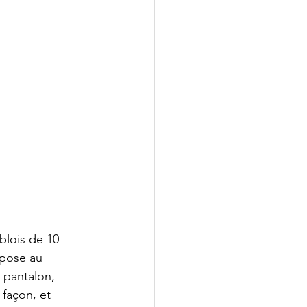
oblois de 10 
pose au 
 pantalon, 
 façon, et 