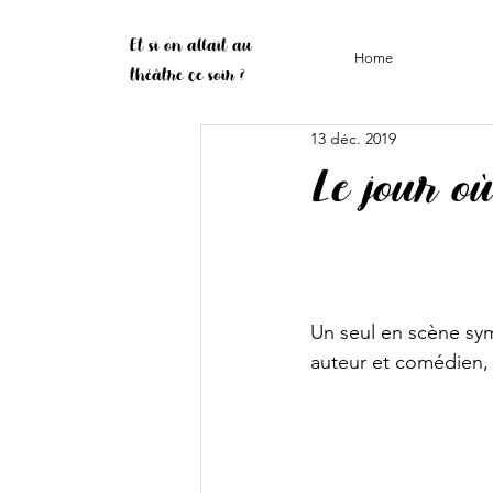
Et si on allait au
Home
théâtre ce soir ?
13 déc. 2019
Le jour où 
Un seul en scène sym
auteur et comédien,