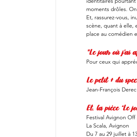
identitaires pourtant
moments drôles. On y
Et, rassurez-vous, in
scène, quant à elle,
place au comédien et
"Le jour où j'ai a
Pour ceux qui appréci
Le petit + du spec
Jean-François Derec 
Et, la pièce “Le jo
Festival Avignon Off
La Scala, Avignon
Du 7 au 29 juillet à 1