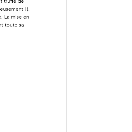
 truffé de 
reusement !). 
e. La mise en 
t toute sa 