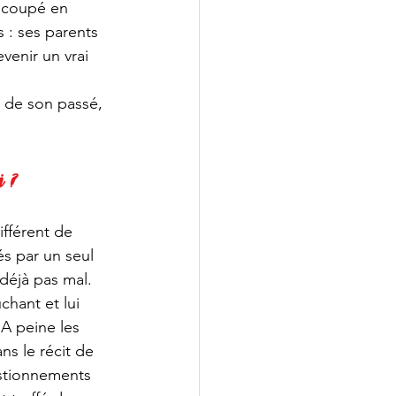
i coupé en 
 : ses parents 
venir un vrai 
 de son passé, 
.
 ?
ifférent de 
s par un seul 
déjà pas mal. 
chant et lui 
A peine les 
ns le récit de 
estionnements 