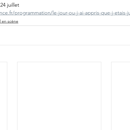
24 juillet
nce.fr/programmation/le-jour-ou-j-ai-appris-que-j-etais-ju
l en scène