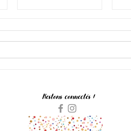
Ne t'a
Dans l'ombre de Jorge Donn
Restons connectés !