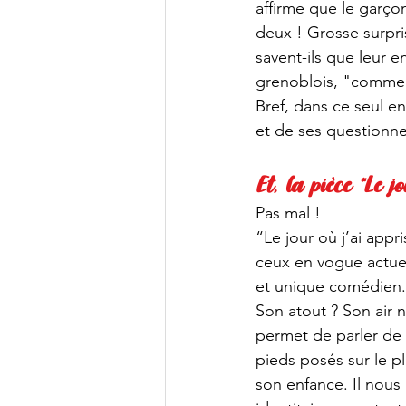
affirme que le garçon
deux ! Grosse surpri
savent-ils que leur e
grenoblois, "comme 
Bref, dans ce seul e
et de ses questionne
Et, la pièce “Le j
Pas mal !
“Le jour où j’ai appri
ceux en vogue actuel
et unique comédien. I
Son atout ? Son air n
permet de parler de 
pieds posés sur le pl
son enfance. Il nous