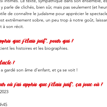
 si intimes. Le texte, sympathique dans son ensemble, est
 parle de clichés, bien sûr, mais pas seulement (et heu
utile de connaître le judaïsme pour apprécier le spectacl
 est extrêmement sobre, un peu trop à notre goût, laissan
 à son récit. 
ppris que j'étais juif", pour qui ?
ent les histoires et les biographies. 
tacle ?
a gardé son âme d’enfant, et ça se voit !
ur où j’ai appris que j’étais juif”, ça joue où ?
 2023
3h45