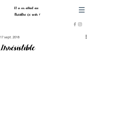
Et si on allait au
théâtre ce soir ?
17 sept. 2018
Irrésistible