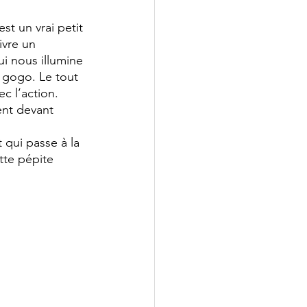
st un vrai petit 
ivre un 
ui nous illumine 
à gogo. Le tout 
 l’action. 
ent devant 
 qui passe à la 
tte pépite 
!