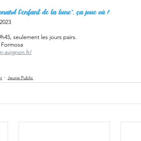
éonard l’enfant de la lune”, ça joue où ?
 2023
 9h45, seulement les jours pairs.
a Formosa
n-avignon.fr/
er
Jeune Public