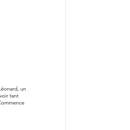
Léonard, un 
oir tant 
r. Commence 