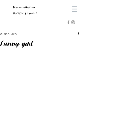
Et si on allait au
théâtre ce soir ?
20 déc. 2019
Funny girl