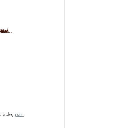
si...
tacle, 
par 