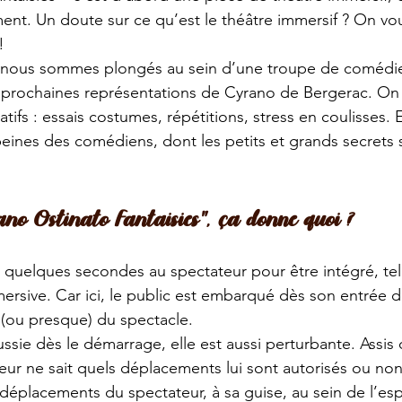
nt. Un doute sur ce qu’est le théâtre immersif ? On vo
!
, nous sommes plongés au sein d’une troupe de comédie
 prochaines représentations de Cyrano de Bergerac. On 
tifs : essais costumes, répétitions, stress en coulisses. E
 peines des comédiens, dont les petits et grands secrets 
ano Ostinato Fantaisies", ça donne quoi ?
de quelques secondes au spectateur pour être intégré, te
rsive. Car ici, le public est embarqué dès son entrée dan
e (ou presque) du spectacle.
ussie dès le démarrage, elle est aussi perturbante. Assis 
eur ne sait quels déplacements lui sont autorisés ou non.
t déplacements du spectateur, à sa guise, au sein de l’es