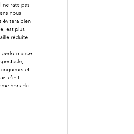
l ne rate pas 
iens nous 
 évitera bien 
e, est plus 
ille réduite 
e performance 
spectacle, 
longueurs et 
is c’est 
omme hors du 