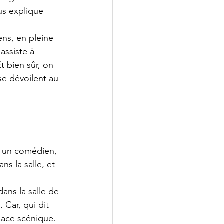
us explique 
ns, en pleine 
assiste à 
t bien sûr, on 
se dévoilent au 
l un comédien, 
s la salle, et 
dans la salle de 
 Car, qui dit 
pace scénique. 