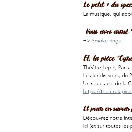
Le petit + du spec
La musique, qui app
Vous avez aimé "
=> 
Smoke rings
Et, la pièce "Cyr
Théâtre Lepic, Paris
Les lundis soirs, du 2
Un spectacle de la 
https://theatrelepic
Et pour en savoir p
Découvrez notre int
ici
 (et sur toutes le