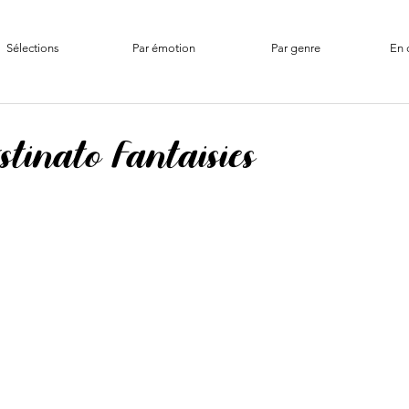
Sélections
Par émotion
Par genre
En 
tinato Fantaisies