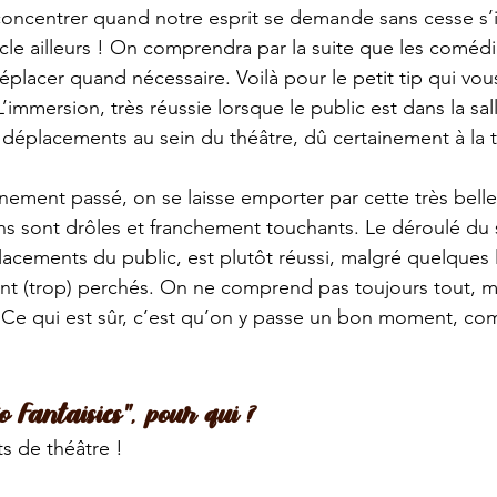
 concentrer quand notre esprit se demande sans cesse s’i
cle ailleurs ! On comprendra par la suite que les coméd
placer quand nécessaire. Voilà pour le petit tip qui vous
L’immersion, très réussie lorsque le public est dans la sall
déplacements au sein du théâtre, dû certainement à la ta
nement passé, on se laisse emporter par cette très bell
ns sont drôles et franchement touchants. Le déroulé du 
cements du public, est plutôt réussi, malgré quelques 
t (trop) perchés. On ne comprend pas toujours tout, ma
 Ce qui est sûr, c’est qu’on y passe un bon moment, c
 Fantaisies", pour qui ?
ts de théâtre !