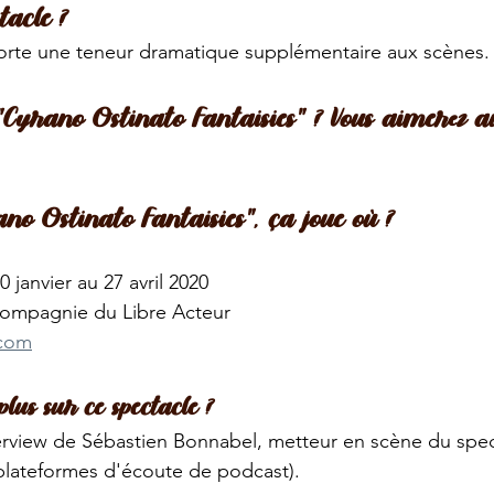
tacle ?
orte une teneur dramatique supplémentaire aux scènes.
Cyrano Ostinato Fantaisies" ? Vous aimerez aus
ano Ostinato Fantaisies", ça joue où ?
0 janvier au 27 avril 2020
Compagnie du Libre Acteur
.com
lus sur ce spectacle ? 
erview de Sébastien Bonnabel, metteur en scène du spec
s plateformes d'écoute de podcast).