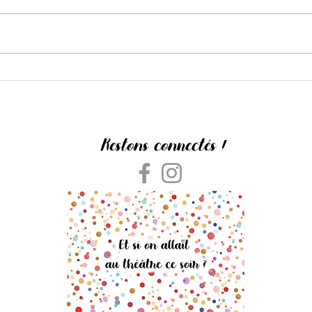
The Barnard Loop
L'Amou
Restons connectés !