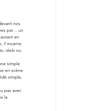
 devant nos 
nées par… un 
 autant en 
, il incarne 
s, réels ou 
’une simple 
ise en scène. 
cédé simple, 
ou pas avec 
e la 