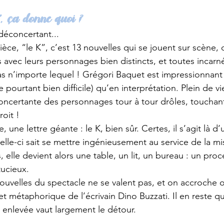
”, ça donne quoi ?
déconcertant...
èce, “le K”, c’est 13 nouvelles qui se jouent sur scène,
es avec leurs personnages bien distincts, et toutes incar
s n’importe lequel ! Grégori Baquet est impressionnant
 pourtant bien difficile) qu’en interprétation. Plein de vie
concertante des personnages tour à tour drôles, touchant
roit !
 une lettre géante : le K, bien sûr. Certes, il s’agit là d
celle-ci sait se mettre ingénieusement au service de la m
 elle devient alors une table, un lit, un bureau : un pro
tucieux.
 nouvelles du spectacle ne se valent pas, et on accroche 
 et métaphorique de l’écrivain Dino Buzzati. Il en reste qu
 enlevée vaut largement le détour.