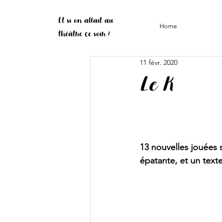
Et si on allait au
Home
théâtre ce soir ?
11 févr. 2020
Le K
13 nouvelles jouées
épatante, et un text