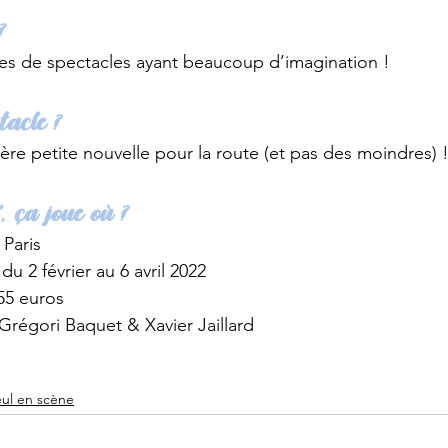
?
les de spectacles ayant beaucoup d’imagination !
tacle ?
ère petite nouvelle pour la route (et pas des moindres) 
”, ça joue où ?
 Paris
du 2 février au 6 avril 2022
,55 euros
Grégori Baquet & Xavier Jaillard
ul en scène