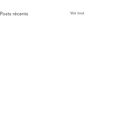
Voir tout
Posts récents
JE SUIS
Commentaires