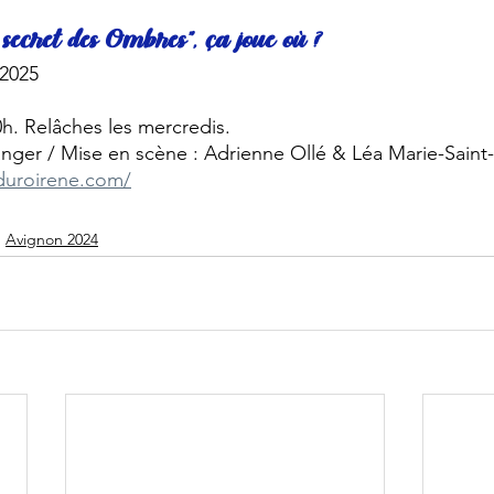
e secret des Ombres”, ça joue où ?
 2025
10h. Relâches les mercredis. 
anger / Mise en scène : Adrienne Ollé & Léa Marie-Sain
duroirene.com/
Avignon 2024