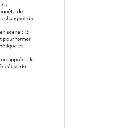
nes 
enquête de 
ns changent de 
n scène : ici, 
nt pour former 
hétique et 
 on apprécie le 
éripéties de 