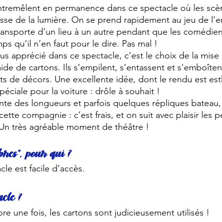
entremêlent en permanence dans ce spectacle où les scè
tesse de la lumière. On se prend rapidement au jeu de l’
transporte d’un lieu à un autre pendant que les comédie
s qu’il n’en faut pour le dire. Pas mal !
us apprécié dans ce spectacle, c’est le choix de la mise e
’aide de cartons. Ils s’empilent, s’entassent et s'emboîte
nts de décors. Une excellente idée, dont le rendu est est
éciale pour la voiture : drôle à souhait ! 
ente des longueurs et parfois quelques répliques bateau,
te compagnie : c’est frais, et on suit avec plaisir les p
 Un très agréable moment de théâtre ! 
res”, pour qui ?
le est facile d’accès. 
acle ?
ore une fois, les cartons sont judicieusement utilisés ! 