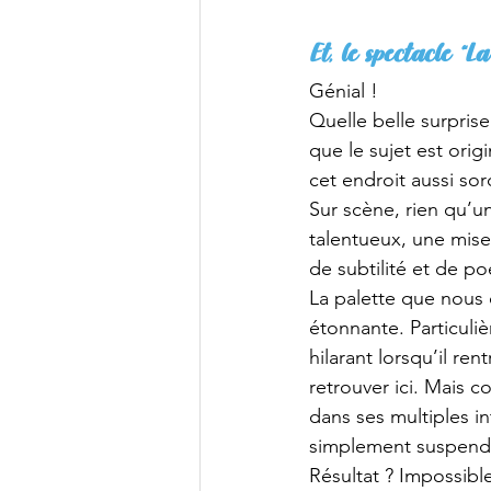
Et, le spectacle “
Génial !
Quelle belle surpris
que le sujet est ori
cet endroit aussi sord
Sur scène, rien qu’un
talentueux, une mise 
de subtilité et de po
La palette que nous 
étonnante. Particuliè
hilarant lorsqu’il re
retrouver ici. Mais c
dans ses multiples int
simplement suspendu
Résultat ? Impossibl