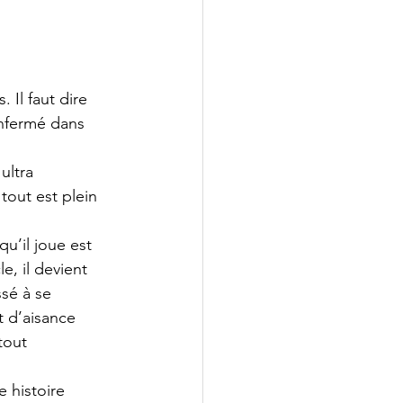
Il faut dire 
enfermé dans 
ultra 
tout est plein 
u’il joue est 
, il devient 
ssé à se 
t d’aisance 
tout 
 histoire 