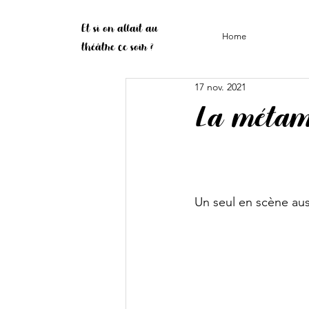
Et si on allait au
Home
théâtre ce soir ?
17 nov. 2021
La métamo
Un seul en scène auss