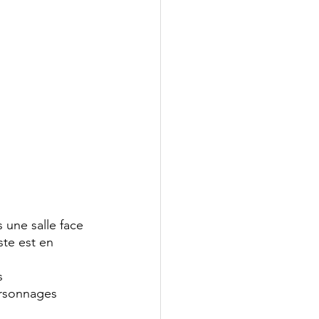
une salle face 
ste est en 
s 
ersonnages 