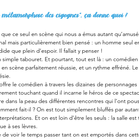
La métamorphose des cigognes”, ça donne quoi ?
e que ce seul en scène qui nous a émus autant qu’amusés. 
ginal mais particulièrement bien pensé : un homme seul 
ide que plein d’espoir. Il fallait y penser ! 
 simple tabouret. Et pourtant, tout est là : un comédien 
en scène parfaitement réussie, et un rythme effréné. Le 
ésie. 
offre le comédien à travers les dizaines de personnages q
rement touchant quand il incarne le héros de ce spectacle
ntre dans la peau des différentes rencontres qui l’ont pou
omment fait-il ? On est tout simplement bluffés par autan
erprétations. Et on est loin d’être les seuls : la salle est 
e à ses lèvres. 
e de voir le temps passer tant on est emportés dans cette