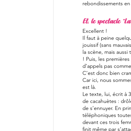
rebondissements en 
Et, le spectacle “L
Excellent !
Il faut à peine quel
jouissif (sans mauva
la scène, mais aussi 
! Puis, les premières
d’appels pas comme l
C’est donc bien cram
Car ici, nous sommes 
est là. 
Le texte, lui, écrit 
de cacahuètes : drôle
de s’ennuyer. En prim
téléphoniques toutes 
devant ces trois fem
finit même par s’atta