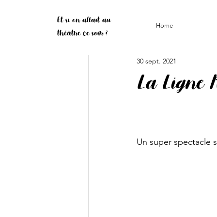
Et si on allait au
Home
théâtre ce soir ?
30 sept. 2021
La Ligne 
Un super spectacle s