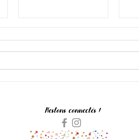
Ne t'a
Dans l'ombre de Jorge Donn
Restons connectés !