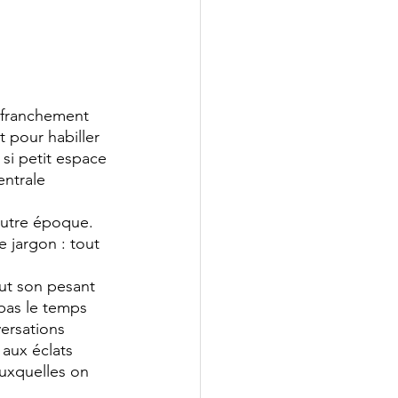
 franchement 
 pour habiller 
 si petit espace 
entrale 
autre époque. 
e jargon : tout 
aut son pesant 
 pas le temps 
versations 
 aux éclats 
uxquelles on 