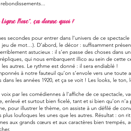
rebondissements...
a Ligne Rose”, ça donne quoi ?
ques secondes pour entrer dans l’univers de ce spectacle
is jeu de mot…). D’abord, le décor : suffisamment présent
terriblement astucieux : il s’en passe des choses dans un
 répliques, qui nous embarquent illico au sein de cette c
es autres. Le rythme est donné : il sera endiablé ! 
ponnés à notre fauteuil qu’on s’envole vers une toute 
dans les années 1920, et ça se voit ! Les looks, le ton, l
à 3 voix par les comédiennes à l’affiche de ce spectacle, v
, enlevé et surtout bien ficelé, tant et si bien qu’on n’a
e, pour illustrer le thème, on assiste à un défilé de con
plus loufoques les unes que les autres. Résultat : on rit
mes aux grands cœurs et aux caractères bien trempés, a
cher. 