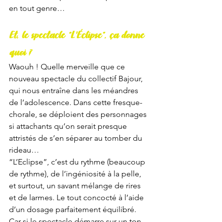
en tout genre…
Et, le spectacle “L'Éclipse”, ça donne 
quoi ?
Waouh ! Quelle merveille que ce 
nouveau spectacle du collectif Bajour, 
qui nous entraîne dans les méandres 
de l’adolescence. Dans cette fresque-
chorale, se déploient des personnages 
si attachants qu’on serait presque 
attristés de s’en séparer au tomber du 
rideau…
“L’Eclipse”, c’est du rythme (beaucoup 
de rythme), de l’ingéniosité à la pelle, 
et surtout, un savant mélange de rires 
et de larmes. Le tout concocté à l’aide 
d’un dosage parfaitement équilibré. 
Car si le spectacle démarre sur un ton 