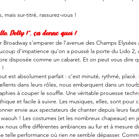
, mais sur-titré, rassurez-vous ! 
llo, Dolly !”, ça donne quoi ?
r Broadway s’emparer de l’avenue des Champs Elysées à 
ucoup d’impatience qu’on a poussé la porte du Lido 2, 
core disposée comme un cabaret. Et on peut vous dire q
 !
ut est absolument parfait : c’est minuté, rythmé, placé. 
cellents dans leurs rôles, nous embarquent dans un tourb
phies à couper le souffle. Une véritable prouesse techn
hique et facile à suivre. Les musiques, elles, sont pour c
nner envie aux spectateurs de chanter depuis leurs faute
waouh ! Les costumes (et les nombreux chapeaux) en jet
x nous offre différentes ambiances au fur et à mesure d
une telle performance où rien ne semble dépasser. Comm