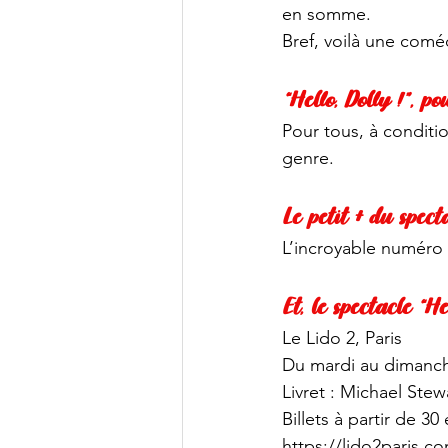
en somme.
Bref, voilà une comé
“Hello, Dolly !”, po
Pour tous, à conditi
genre. 
Le petit + du spect
L’incroyable numéro 
Et, le spectacle “He
Le Lido 2, Paris
Du mardi au dimanch
Livret : Michael Ste
Billets à partir de 30
https://lido2paris.c