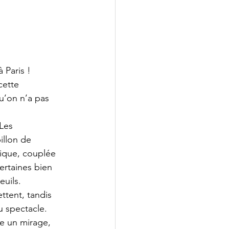
Paris ! 
cette 
u’on n’a pas 
Les 
illon de 
ique, couplée 
ertaines bien 
uils. 
tent, tandis 
u spectacle.
e un mirage, 