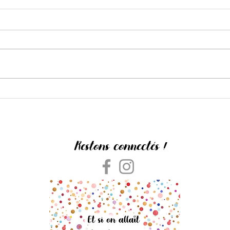
The Barnard Loop
L'Amou
Restons connectés !