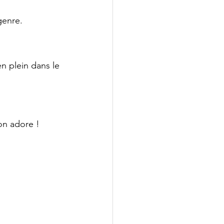
genre. 
n plein dans le 
on adore ! 