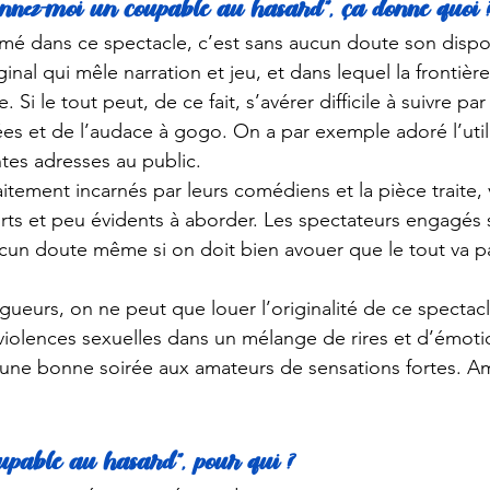
Donnez-moi un coupable au hasard”, ça donne quoi 
imé dans ce spectacle, c’est sans aucun doute son disposi
inal qui mêle narration et jeu, et dans lequel la frontière
e. Si le tout peut, de ce fait, s’avérer difficile à suivre pa
ées et de l’audace à gogo. On a par exemple adoré l’util
tes adresses au public. 
aitement incarnés par leurs comédiens et la pièce traite, 
orts et peu évidents à aborder. Les spectateurs engagés s
cun doute même si on doit bien avouer que le tout va pa
ueurs, on ne peut que louer l’originalité de ce spectacl
s violences sexuelles dans un mélange de rires et d’émot
 une bonne soirée aux amateurs de sensations fortes. Am
upable au hasard”, pour qui ?