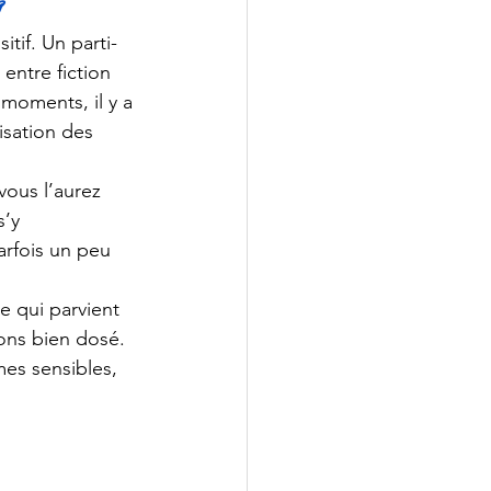
?
tif. Un parti-
 entre fiction 
r moments, il y a 
isation des 
vous l’aurez 
’y 
rfois un peu 
e qui parvient 
ions bien dosé. 
es sensibles, 