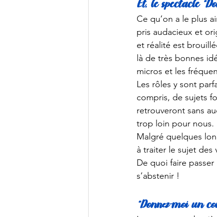
Et, le spectacle “
Ce qu’on a le plus a
pris audacieux et orig
et réalité est brouillé
là de très bonnes id
micros et les fréquen
Les rôles y sont parf
compris, de sujets f
retrouveront sans au
trop loin pour nous. 
Malgré quelques long
à traiter le sujet de
De quoi faire passer
s’abstenir ! 
“Donnez-moi un co