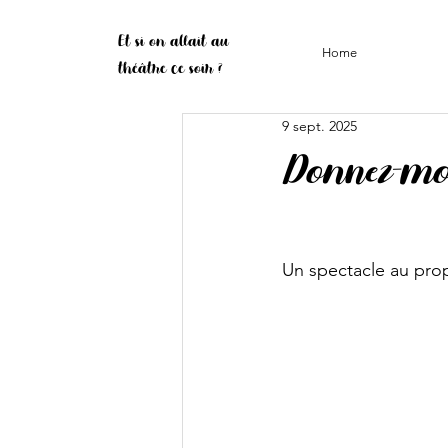
Et si on allait au
Home
théâtre ce soir ?
9 sept. 2025
Donnez-mo
Un spectacle au propo