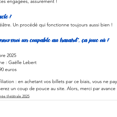
ces engagées, assurément ! 
acle ?
héâtre. Un procédé qui fonctionne toujours aussi bien ! 
Donnez-moi un coupable au hasard”, ça joue où ?
bre 2025
ne : Gaëlle Lebert
,90 euros
filiation : en achetant vos billets par ce biais, vous ne pa
erez un coup de pouce au site. Alors, merci par avance !
rée théâtrale 2025