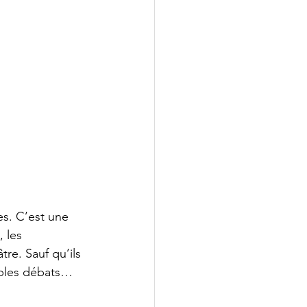
es. C’est une 
 les 
re. Sauf qu’ils 
iples débats…