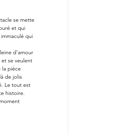
tacle se mette 
uré et qui 
c immaculé qui 
pleine d’amour 
 et se veulent 
 la pièce 
à de jolis 
. Le tout est 
 histoire. 
n moment 