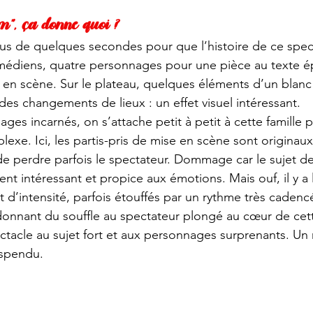
om”, ça donne quoi ?
 plus de quelques secondes pour que l’histoire de ce spec
médiens, quatre personnages pour une pièce au texte ép
se en scène. Sur le plateau, quelques éléments d’un blan
des changements de lieux : un effet visuel intéressant. 
ges incarnés, on s’attache petit à petit à cette famille 
exe. Ici, les partis-pris de mise en scène sont originaux
de perdre parfois le spectateur. Dommage car le sujet de
ent intéressant et propice aux émotions. Mais ouf, il y a l
d’intensité, parfois étouffés par un rythme très cadencé
nnant du souffle au spectateur plongé au cœur de cette
spectacle au sujet fort et aux personnages surprenants. U
spendu. 