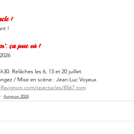
acle ?
nt ! 
om”, ça joue où ?
 2026
4h30. Relâches les 6, 13 et 20 juillet.
angez / Mise en scène : Jean-Luc Voyeux
loffavignon.com/spectacles/8567-tom
Avignon 2024